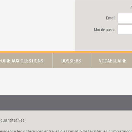
Email
Mot de passe
FOIRE AUX QUESTIONS
DOSSIERS
VOCABULAIRE
 quantitatives.
vidence les différences entre les classes afin de faciliter les comparaisons