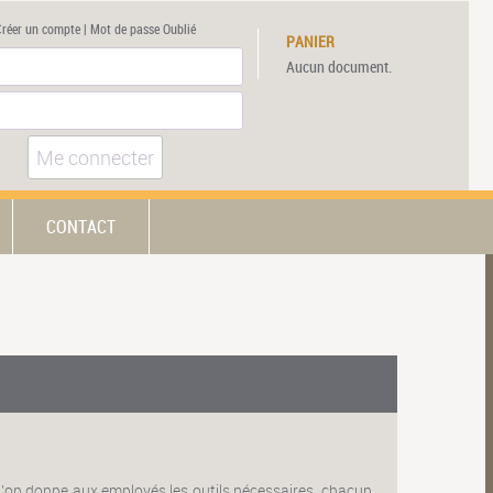
Créer un compte
|
Mot de passe Oublié
PANIER
Aucun document.
Me connecter
CONTACT
 qu'on donne aux employés les outils nécessaires, chacun