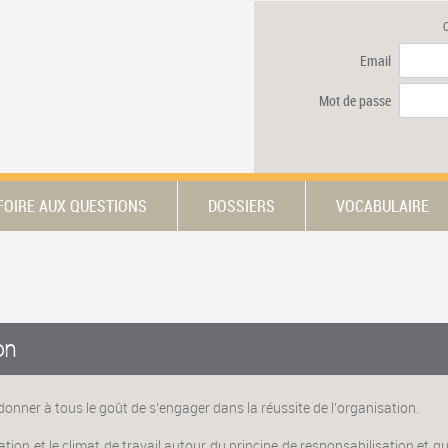
Email
Mot de passe
FOIRE AUX QUESTIONS
DOSSIERS
VOCABULAIRE
on
nner à tous le goût de s'engager dans la réussite de l’organisation.
ipation et le climat de travail autour du principe de responsabilisation et