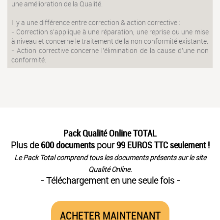
une amélioration de la Qualité.
Il y a une différence entre correction & action corrective :
- Correction s'applique à une réparation, une reprise ou une mise
à niveau et concerne le traitement de la non conformité existante.
- Action corrective concerne l'élimination de la cause d'une non
conformité.
Pack Qualité Online TOTAL
Plus de
600 documents
pour
99 EUROS TTC seulement !
Le Pack Total comprend tous les documents présents sur le site
Qualité Online.
- Téléchargement en une seule fois -
ACHETER MAINTENANT