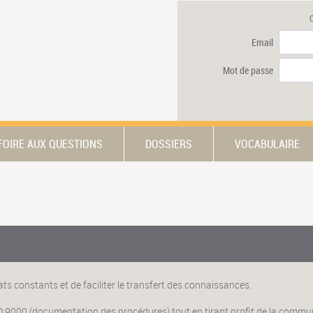
Email
Mot de passe
FOIRE AUX QUESTIONS
DOSSIERS
VOCABULAIRE
ats constants et de faciliter le transfert des connaissances.
SO 9000 (documentation des procédures) tout en tirant profit de la commun