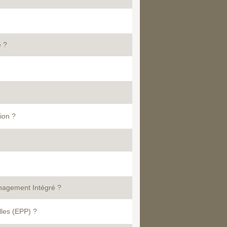
 ?
ion ?
nagement Intégré ?
lles (EPP) ?