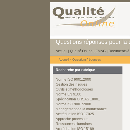
Questions réponses pour la q
Accueil
|
Qualité Online LEMAG
|
Documents à 
Accueil
» Questions/réponses
Recherche par rubrique
Norme ISO 9001:2000
Gestion des risques
Outils et méthodologies
Norme EN 9100
Spécification OHSAS 18001
Norme ISO 9001:2008
Management de la maintenance
Accréditation ISO 17025
Approche processus
Ressources Humaines
Accréditation ISO 15189