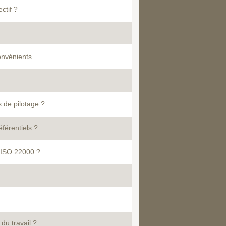
ctif ?
onvénients.
 de pilotage ?
férentiels ?
 l'ISO 22000 ?
du travail ?