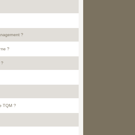
Management ?
rne ?
 ?
 le TQM ?