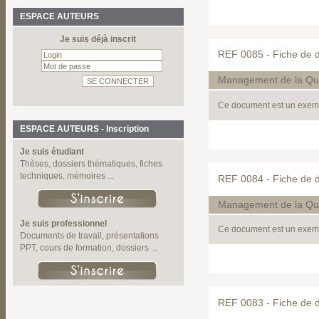
ESPACE AUTEURS
Je suis déjà inscrit
REF 0085 -
Fiche de d
Management de la Qua
Ce document est un exempl
ESPACE AUTEURS - Inscription
Je suis étudiant
Thèses, dossiers thématiques, fiches
techniques, mémoires ...
REF 0084 -
Fiche de d
Management de la Qua
Je suis professionnel
Ce document est un exemp
Documents de travail, présentations
PPT, cours de formation, dossiers ...
REF 0083 -
Fiche de d