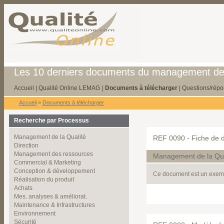
Les 10 derniers documents du management de 
Accueil
|
Qualité Online LEMAG
|
Documents à télécharger
|
Questions/rép
Accueil
»
Documents à télécharger
Recherche par Processus
Management de la Qualité
REF 0090 -
Fiche de d
Direction
Management des ressources
Management de la Qua
Commercial & Marketing
Conception & développement
Ce document est un exemp
Réalisation du produit
Achats
Mes. analyses & améliorat.
Maintenance & Infrastructures
Environnement
Sécurité