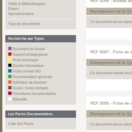
REF 0088 -
Modèle de
Outils & Méthodologies
Divers
Management de la Qua
Agroalimentaire
Ce document est un exempl
Tous les documents
Recherche par Types
Document de travail
REF 0087 -
Fiche de 
Support pédagogique
Fiche technique
Management de la Qua
Dossier thématique
Fiche conseil ISO
Ce document montre les li
Documentation générale
Définition de fonction
Guide / mode d'emploi
Procédures documentaires
Etiquette
REF 0086 -
Fiche de d
Management de la Qua
Les Packs Documentaires
Liste des Packs
Ce document est un exempl