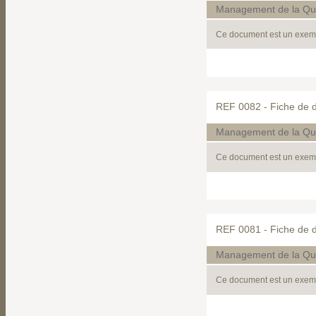
Management de la Qua
Ce document est un exemp
REF 0082 -
Fiche de d
Management de la Qua
Ce document est un exemp
REF 0081 -
Fiche de d
Management de la Qua
Ce document est un exempl