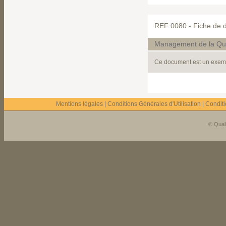
REF 0080 -
Fiche de d
Management de la Qua
Ce document est un exempl
Mentions légales
|
Conditions Générales d'Utilisation
|
Condit
© Quali