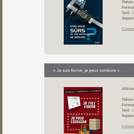
Thème
Forma
Tarif
: 
Suppor
Comma
« Je suis formé, je peux conduire »
Affiche
Thème
Forma
Tarif
: 
Suppor
Comma