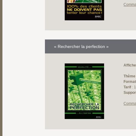
Comma
« Rechercher la perfection »
Affiche
Thème
Forma
Tarif
: 
Suppor
Comma