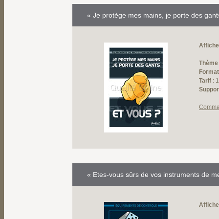
« Je protège mes mains, je porte des gant
Affiche
Thème
Forma
Tarif
: 
Suppor
Comma
« Etes-vous sûrs de vos instruments de m
Affiche