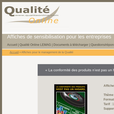
Affiches de sensibilisation pour les entreprises
Accueil
|
Qualité Online LEMAG
|
Documents à télécharger
|
Questions/répon
Accueil
» Affiches pour le management de la Qualité
« La conformité des produits n’est pas un
Affiche
Thème
Forma
Tarif
: 
Suppor